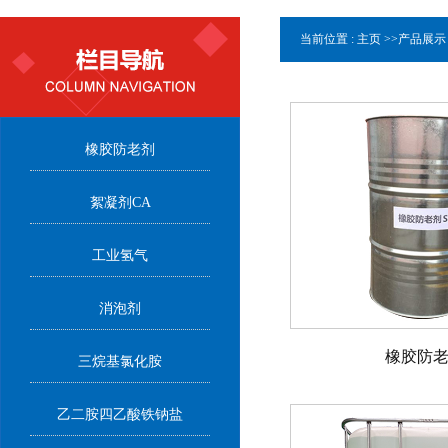
当前位置 :
主页
>>
产品展示
橡胶防老剂
絮凝剂CA
工业氢气
消泡剂
橡胶防
三烷基氯化胺
乙二胺四乙酸铁钠盐