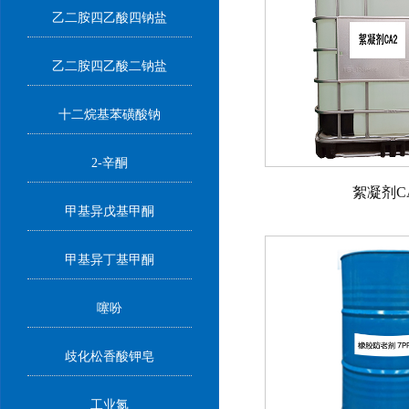
乙二胺四乙酸四钠盐
乙二胺四乙酸二钠盐
十二烷基苯磺酸钠
2-辛酮
絮凝剂C
甲基异戊基甲酮
甲基异丁基甲酮
噻吩
歧化松香酸钾皂
工业氮