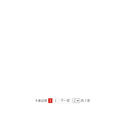
8 条记录
1
2
下一页
共 2 页