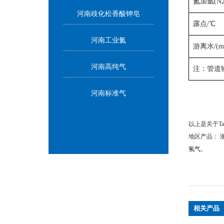
氮加氩(N2
河南歧化松香酸钾皂
露点
河南工业氮
游离水/(m
河南高纯气
注：管道
河南标准气
以上是关于Ta
地区产品：
氢气
。
相关产品