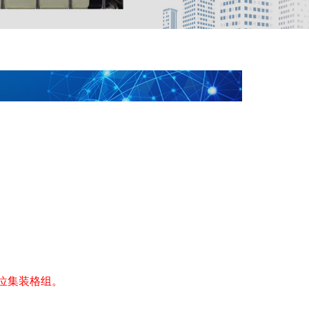
瓶位集装格组。