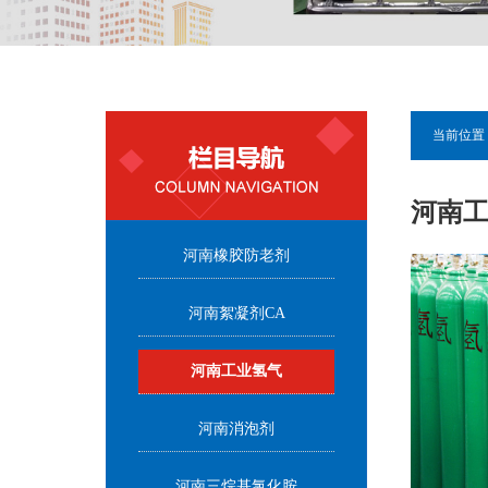
当前位置 
河南
河南橡胶防老剂
河南絮凝剂CA
河南工业氢气
河南消泡剂
河南三烷基氯化胺