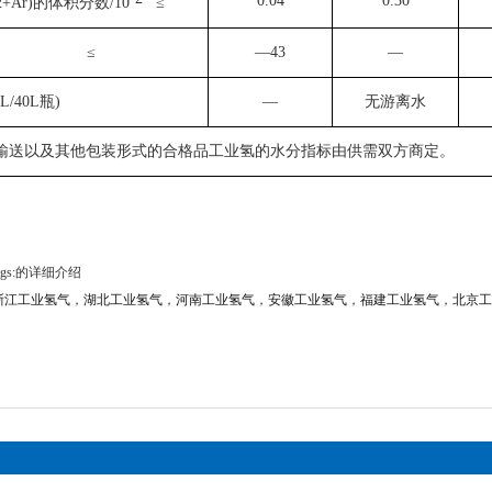
0.04
0.30
+Ar)的体积分数/10
≤
/℃ ≤
—43
—
L/40L瓶)
—
无游离水
输送以及其他包装形式的合格品工业氢的水分指标由供需双方商定。
gs:的详细介绍
浙江工业氢气
，
湖北工业氢气
，
河南工业氢气
，
安徽工业氢气
，
福建工业氢气
，
北京工