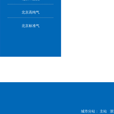
北京高纯气
北京标准气
城市分站：
主站
浙