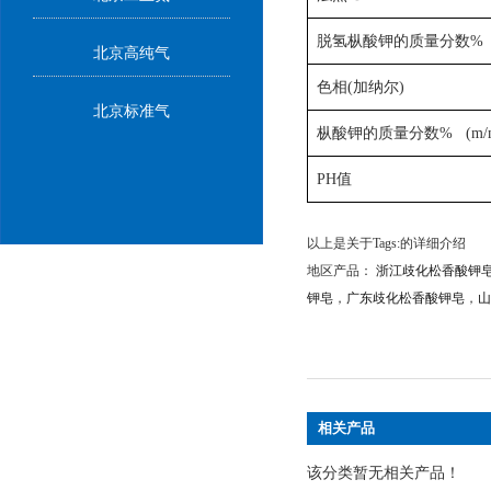
脱氢枞酸钾的质量分数% (
北京高纯气
色相(
加纳尔)
北京标准气
枞酸钾的质量分数% (m/
PH
值
以上是关于Tags:的详细介绍
地区产品：
浙江歧化松香酸钾
钾皂
，
广东歧化松香酸钾皂
，
山
相关产品
该分类暂无相关产品！