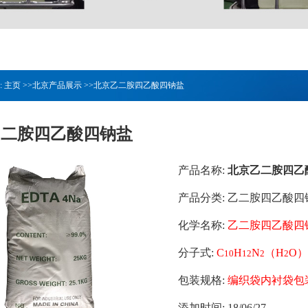
:
主页
>>
北京产品展示
>>
北京乙二胺四乙酸四钠盐
乙二胺四乙酸四钠盐
产品名称:
北京乙二胺四乙
产品分类:
乙二胺四乙酸四
化学名称:
乙二胺四乙酸四
分子式:
C
H
N
（H
O）
10
12
2
2
包装规格:
编织袋内衬袋包装
添加时间:
18/06/27