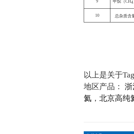
9
甲烷（CH
4
10
总杂质含
以上是关于Ta
地区产品：
浙
氦
，
北京高纯