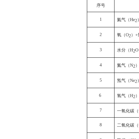
序号
1
氦气（He
2
2
氧（O
）+
2
3
水分（H
2
4
氮气（N
2
5
氖气（Ne
2
6
氢气（H
2
7
一氧化碳（
8
二氧化碳（