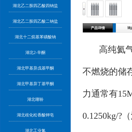
湖北乙二胺四乙酸四钠盐
湖北乙二胺四乙酸二钠盐
产品详情
询
湖北十二烷基苯磺酸钠
高纯氦气是
湖北2-辛酮
湖北甲基异戊基甲酮
不燃烧的储
湖北甲基异丁基甲酮
力通常有15M
湖北噻吩
0.1250
湖北歧化松香酸钾皂
湖北工业氮