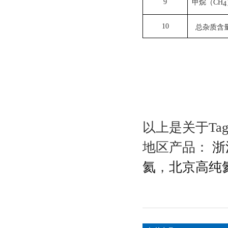
9
甲烷（CH
4
10
总杂质含
以上是关于Ta
地区产品：
浙
氦
，
北京高纯