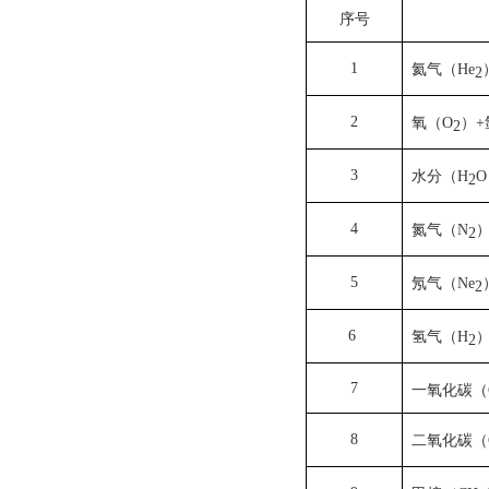
序号
1
氦气（He
2
2
氧（O
）+
2
3
水分（H
2
4
氮气（N
2
5
氖气（Ne
2
6
氢气（H
2
7
一氧化碳（
8
二氧化碳（