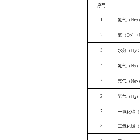
序号
1
氦气（He
2
2
氧（O
）+
2
3
水分（H
2
4
氮气（N
2
5
氖气（Ne
2
6
氢气（H
2
7
一氧化碳（
8
二氧化碳（