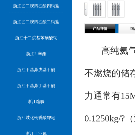
浙江乙二胺四乙酸四钠盐
浙江乙二胺四乙酸二钠盐
产品详情
询
浙江十二烷基苯磺酸钠
高纯氦气是
浙江2-辛酮
浙江甲基异戊基甲酮
不燃烧的储
浙江甲基异丁基甲酮
力通常有15M
浙江噻吩
0.1250
浙江歧化松香酸钾皂
浙江工业氮