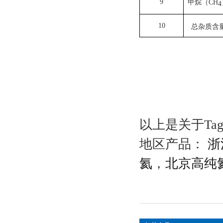
9
甲烷（CH
4
10
总杂质含
以上是关于Ta
地区产品：
浙
氦
，
北京高纯