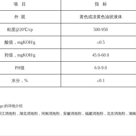
项 目
指 标
外 观
黄色或淡黄色油状液体
粘度@20℃/cp
500-950
酸值，mgKOH/g
≤0.5
羟值，mgKOH/g
45.0-60.0
PH值
6.0-9.0
水分，%
≤0.1
gs:的详细介绍
浙江消泡剂
，
湖北消泡剂
，
河南消泡剂
，
安徽消泡剂
，
福建消泡剂
，
北京消泡剂
，
湖南