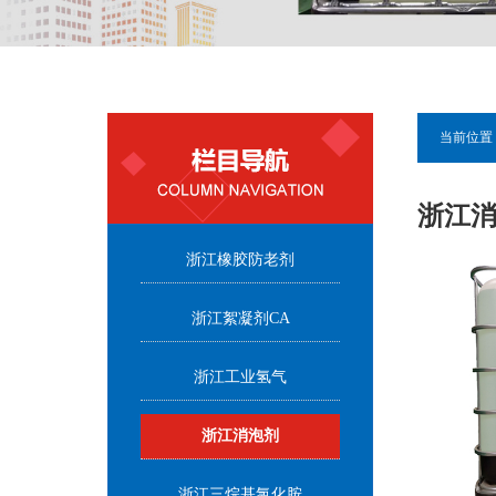
当前位置 
浙江
浙江橡胶防老剂
浙江絮凝剂CA
浙江工业氢气
浙江消泡剂
浙江三烷基氯化胺