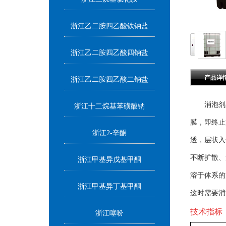
浙江乙二胺四乙酸铁钠盐
浙江乙二胺四乙酸四钠盐
产品详
浙江乙二胺四乙酸二钠盐
消泡剂品种
浙江十二烷基苯磺酸钠
膜，即终止
浙江2-辛酮
透，层状入
不断扩散、
浙江甲基异戊基甲酮
溶于体系的
浙江甲基异丁基甲酮
这时需要消
技术指标
浙江噻吩