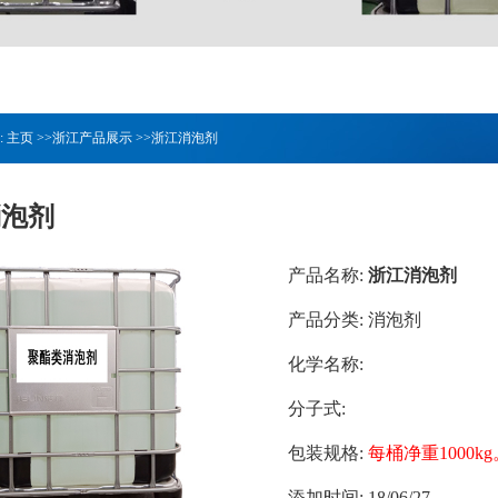
:
主页
>>
浙江产品展示
>>
浙江消泡剂
消泡剂
产品名称:
浙江消泡剂
产品分类:
消泡剂
化学名称:
分子式:
包装规格:
每桶净重1000kg
添加时间:
18/06/27