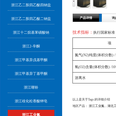
浙江乙二胺四乙酸四钠盐
产品详情
询
浙江乙二胺四乙酸二钠盐
技术指标：
浙江十二烷基苯磺酸钠
执行国家标准 GB
项 
浙江2-辛酮
氮气
(N2)
纯度
(
体积分数
)
/
浙江甲基异戊基甲酮
氧
(O2)
含量
(
体积分数
)
/10
浙江甲基异丁基甲酮
游离水
浙江噻吩
以上是关于Tags:的详细介绍
浙江歧化松香酸钾皂
地区产品：
浙江工业氮
，
湖北
浙江工业氮