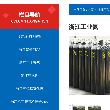
当前位置 :
主页
>>
浙江产品
浙江工业氮
浙江橡胶防老剂
浙江絮凝剂CA
浙江工业氢气
浙江消泡剂
浙江三烷基氯化胺
浙江乙二胺四乙酸铁钠盐