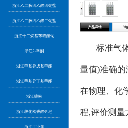
浙江乙二胺四乙酸四钠盐
浙江乙二胺四乙酸二钠盐
产品详情
询
浙江十二烷基苯磺酸钠
标准气体属
浙江2-辛酮
浙江甲基异戊基甲酮
量值)准确的
浙江甲基异丁基甲酮
在物理、化
浙江噻吩
程,评价测
浙江歧化松香酸钾皂
浙江工业氮