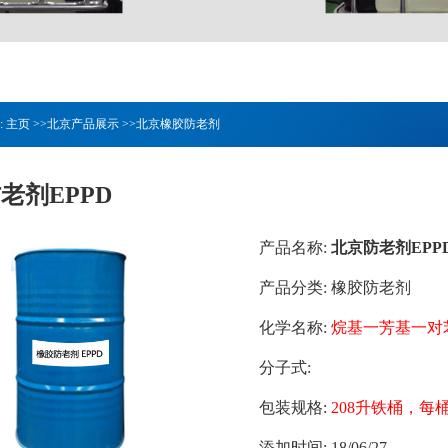
:
主页
>>
北京产品展示
>>
北京橡胶防老剂
老剂EPPD
产品名称:
北京防老剂EPP
产品分类:
橡胶防老剂
化学名称:
烷基一芳基一对
分子式:
包装规格:
208升铁桶，每桶
添加时间:
18/06/27