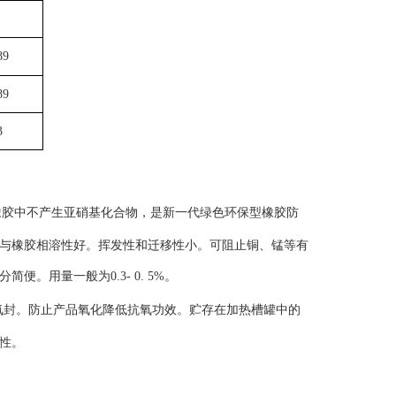
89
89
3
橡胶中不产生亚硝基化合物，是新一代绿色环保型橡胶防
与橡胶相溶性好。挥发性和迁移性小。可阻止铜、锰等有
用量一般为0.3- 0. 5%。
行氮封。防止产品氧化降低抗氧功效。贮存在加热槽罐中的
性。