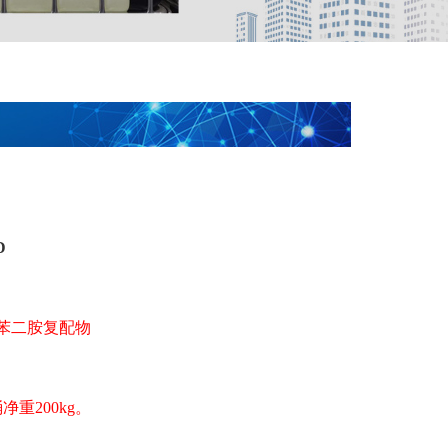
D
苯二胺复配物
净重200kg。