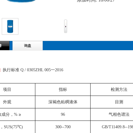
情
询盘
：
执行标准
Q / 0305ZHL 005一2016
项目
指标
检测方法
外观
深褐色粘稠液体
目测
≥
效成分，
%
96
气相色谱法
，
SUS(75
℃
)
300--700
GB/T11409.8--19