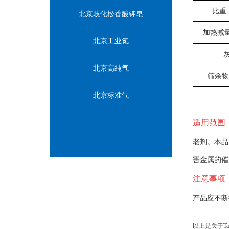
比重
北京歧化松香酸钾皂
加热减
北京工业氮
北京高纯气
筛余物
北京标准气
适用范围
老剂。本品
害金属的催
注意事项
产品应不断
以上是关于Ta