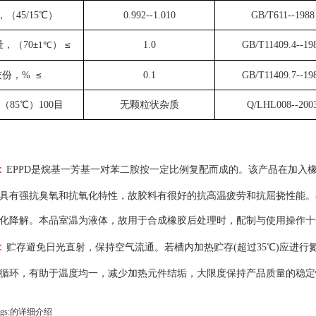
，（
45/15
℃
）
0.992--1.010
GB/T611--1988
≤
量，（
70
）
1.0
GB/T11409.4--19
±
1
℃
≤
灰份，
%
0.1
GB/T11409.7--19
（
85
℃
）
100
目
无颗粒状杂质
Q/LHL008--200
：
EPPD是烷基一芳基一对苯二胺按一定比例复配而成的。该产品在加入
具有强抗臭氧和抗氧化特性，故胶料有很好的抗高温疲劳和抗屈挠性能。
化降解。本品室温为液体，故用于合成橡胶后处理时，配制与使用操作十分简便。
：
贮存避免日光直射，保持空气流通。若槽内加热贮存(超过35℃)应进
循环，有助于温度均一，减少加热元件结垢，大限度保持产品质量的稳定
gs:的详细介绍